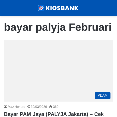
Menu
Sear
bayar palyja Februari
PDAM
Maz Hendro
30/03/2026
369
Bayar PAM Jaya (PALYJA Jakarta) – Cek