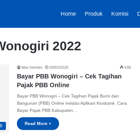
Home
Produk
Komisi
D
Wonogiri 2022
Maz Hendro
29/03/2026
438
Bayar PBB Wonogiri – Cek Tagihan
Pajak PBB Online
Bayar PBB Wonogiri – Cek Tagihan Pajak Bumi dan
Bangunan (PBB) Online melalui Aplikasi Kiosbank. Cara
Bayar Pajak PBB Kabupaten…
Read More »
B