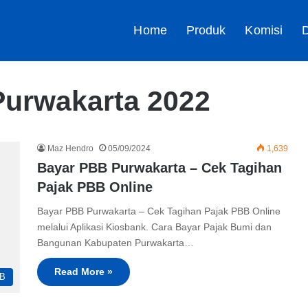
Home
Produk
Komisi
D
Purwakarta 2022
Maz Hendro
05/09/2024
1,639
Bayar PBB Purwakarta – Cek Tagihan
Pajak PBB Online
Bayar PBB Purwakarta – Cek Tagihan Pajak PBB Online
melalui Aplikasi Kiosbank. Cara Bayar Pajak Bumi dan
Bangunan Kabupaten Purwakarta…
Read More »
B