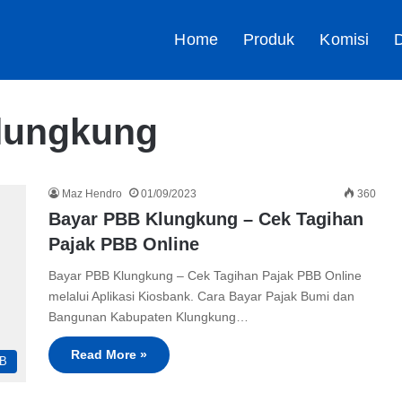
Home
Produk
Komisi
D
Klungkung
Maz Hendro
01/09/2023
360
Bayar PBB Klungkung – Cek Tagihan
Pajak PBB Online
Bayar PBB Klungkung – Cek Tagihan Pajak PBB Online
melalui Aplikasi Kiosbank. Cara Bayar Pajak Bumi dan
Bangunan Kabupaten Klungkung…
Read More »
B