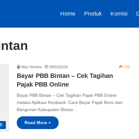
Home
Produk
Komisi
D
intan
Maz Hendro
29/03/2026
722
Bayar PBB Bintan – Cek Tagihan
Pajak PBB Online
Bayar PBB Bintan – Cek Tagihan Pajak PBB Online
melalui Aplikasi Kiosbank. Cara Bayar Pajak Bumi dan
Bangunan Kabupaten Bintan…
Read More »
B