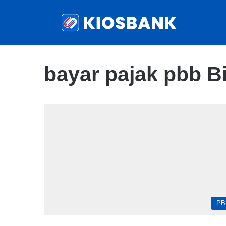
bayar pajak pbb B
PB