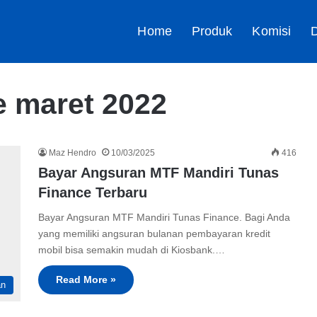
Home
Produk
Komisi
D
e maret 2022
Maz Hendro
10/03/2025
416
Bayar Angsuran MTF Mandiri Tunas
Finance Terbaru
Bayar Angsuran MTF Mandiri Tunas Finance. Bagi Anda
yang memiliki angsuran bulanan pembayaran kredit
mobil bisa semakin mudah di Kiosbank.…
Read More »
an