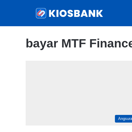
bayar MTF Financ
Angsur