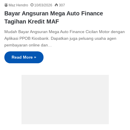
Maz Hendro
10/03/2026
307
Bayar Angsuran Mega Auto Finance
Tagihan Kredit MAF
Mudah Bayar Angsuran Mega Auto Finance Cicilan Motor dengan
Aplikasi PPOB Kiosbank. Dapatkan juga peluang usaha agen
pembayaran online dan…
Read More »