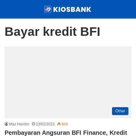
Menu
Sear
Bayar kredit BFI
Other
Maz Hendro
23/02/2023
806
Pembayaran Angsuran BFI Finance, Kredit