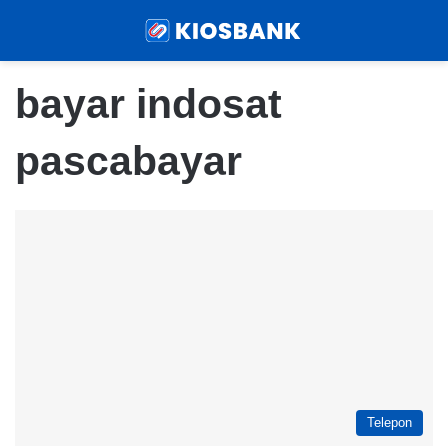
Menu
Sear
bayar indosat
pascabayar
Telepon