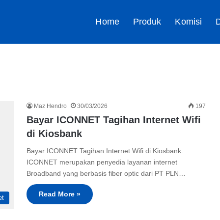
Home
Produk
Komisi
D
Maz Hendro
30/03/2026
197
Bayar ICONNET Tagihan Internet Wifi
di Kiosbank
Bayar ICONNET Tagihan Internet Wifi di Kiosbank.
ICONNET merupakan penyedia layanan internet
Broadband yang berbasis fiber optic dari PT PLN…
Read More »
et