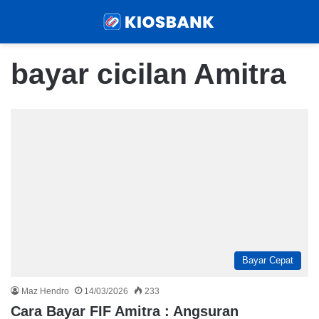
Menu
Sear
bayar cicilan Amitra
Bayar Cepat
Maz Hendro
14/03/2026
233
Cara Bayar FIF Amitra : Angsuran