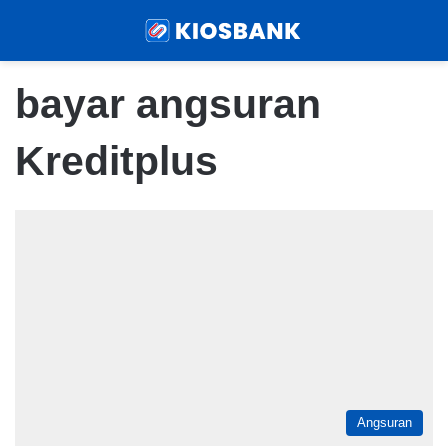
Menu
Sear
bayar angsuran
Kreditplus
Angsuran