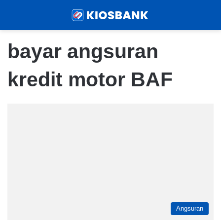
Menu
Sear
bayar angsuran
kredit motor BAF
Angsuran