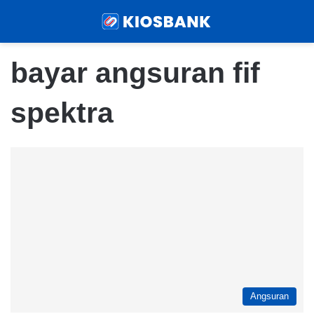
Menu
Sear
bayar angsuran fif
spektra
Angsuran