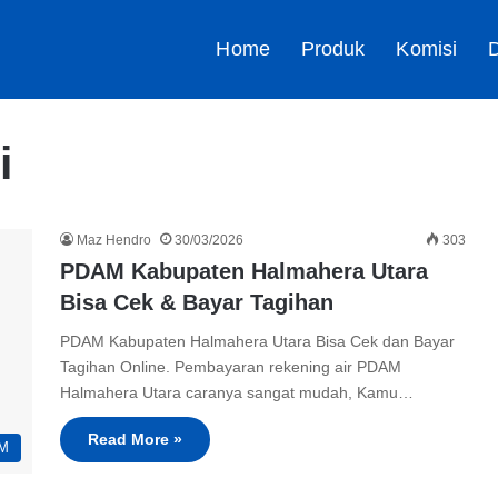
Home
Produk
Komisi
D
i
Maz Hendro
30/03/2026
303
PDAM Kabupaten Halmahera Utara
Bisa Cek & Bayar Tagihan
PDAM Kabupaten Halmahera Utara Bisa Cek dan Bayar
Tagihan Online. Pembayaran rekening air PDAM
Halmahera Utara caranya sangat mudah, Kamu…
Read More »
M