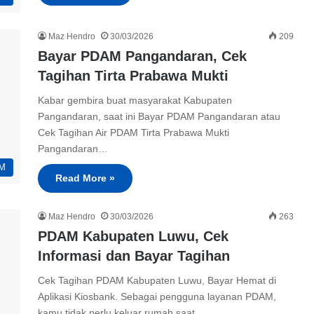
Maz Hendro
30/03/2026
209
Bayar PDAM Pangandaran, Cek
Tagihan Tirta Prabawa Mukti
Kabar gembira buat masyarakat Kabupaten
Pangandaran, saat ini Bayar PDAM Pangandaran atau
Cek Tagihan Air PDAM Tirta Prabawa Mukti
Pangandaran…
M
Read More »
Maz Hendro
30/03/2026
263
PDAM Kabupaten Luwu, Cek
Informasi dan Bayar Tagihan
Cek Tagihan PDAM Kabupaten Luwu, Bayar Hemat di
Aplikasi Kiosbank. Sebagai pengguna layanan PDAM,
kamu tidak perlu keluar rumah saat…