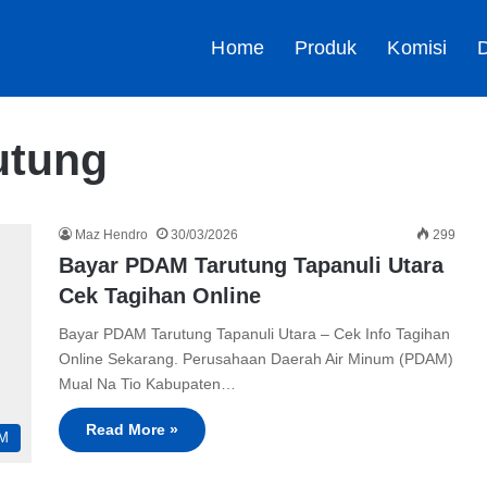
Home
Produk
Komisi
D
utung
Maz Hendro
30/03/2026
299
Bayar PDAM Tarutung Tapanuli Utara
Cek Tagihan Online
Bayar PDAM Tarutung Tapanuli Utara – Cek Info Tagihan
Online Sekarang. Perusahaan Daerah Air Minum (PDAM)
Mual Na Tio Kabupaten…
Read More »
M