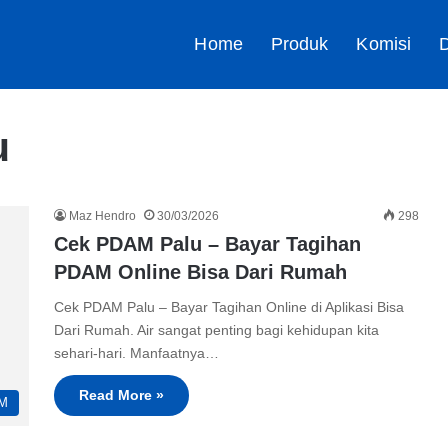
Home
Produk
Komisi
D
u
Maz Hendro
30/03/2026
298
Cek PDAM Palu – Bayar Tagihan
PDAM Online Bisa Dari Rumah
Cek PDAM Palu – Bayar Tagihan Online di Aplikasi Bisa
Dari Rumah. Air sangat penting bagi kehidupan kita
sehari-hari. Manfaatnya…
Read More »
M