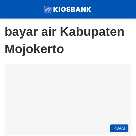
Menu
Sear
bayar air Kabupaten
Mojokerto
PDAM