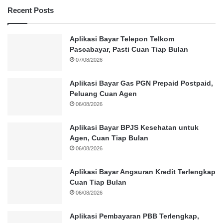
Recent Posts
Aplikasi Bayar Telepon Telkom
Pascabayar, Pasti Cuan Tiap Bulan
07/08/2026
Aplikasi Bayar Gas PGN Prepaid Postpaid,
Peluang Cuan Agen
06/08/2026
Aplikasi Bayar BPJS Kesehatan untuk
Agen, Cuan Tiap Bulan
06/08/2026
Aplikasi Bayar Angsuran Kredit Terlengkap
Cuan Tiap Bulan
06/08/2026
Aplikasi Pembayaran PBB Terlengkap,