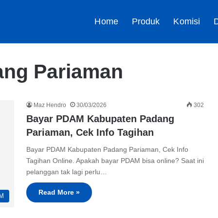
Home
Produk
Komisi
D
ang Pariaman
Maz Hendro
30/03/2026
302
Bayar PDAM Kabupaten Padang
Pariaman, Cek Info Tagihan
Bayar PDAM Kabupaten Padang Pariaman, Cek Info
Tagihan Online. Apakah bayar PDAM bisa online? Saat ini
pelanggan tak lagi perlu…
Read More »
M