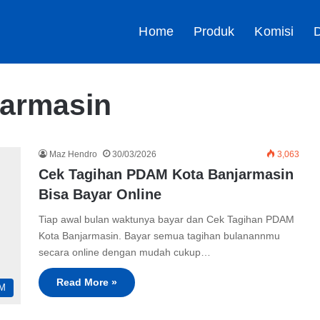
Home
Produk
Komisi
D
jarmasin
Maz Hendro
30/03/2026
3,063
Cek Tagihan PDAM Kota Banjarmasin
Bisa Bayar Online
Tiap awal bulan waktunya bayar dan Cek Tagihan PDAM
Kota Banjarmasin. Bayar semua tagihan bulanannmu
secara online dengan mudah cukup…
Read More »
M