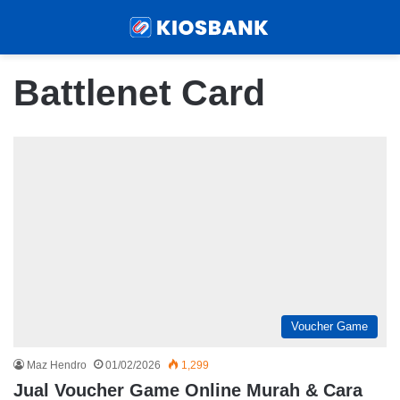
Menu
Sear
Battlenet Card
Voucher Game
Maz Hendro
01/02/2026
1,299
Jual Voucher Game Online Murah & Cara