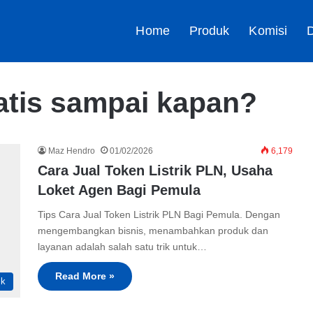
Home
Produk
Komisi
D
ratis sampai kapan?
Maz Hendro
01/02/2026
6,179
Cara Jual Token Listrik PLN, Usaha
Loket Agen Bagi Pemula
Tips Cara Jual Token Listrik PLN Bagi Pemula. Dengan
mengembangkan bisnis, menambahkan produk dan
layanan adalah salah satu trik untuk…
Read More »
ik