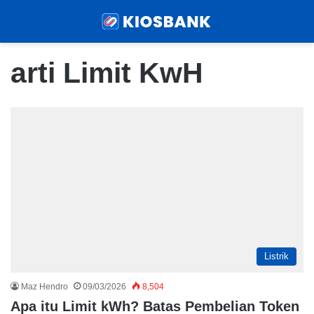
Menu
Sear
arti Limit KwH
Listrik
Maz Hendro
09/03/2026
8,504
Apa itu Limit kWh? Batas Pembelian Token