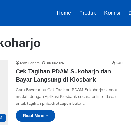
Home
Produk
Komisi
D
koharjo
Maz Hendro
30/03/2026
240
Cek Tagihan PDAM Sukoharjo dan
Bayar Langsung di Kiosbank
Cara Bayar atau Cek Tagihan PDAM Sukoharjo sangat
mudah dengan Aplikasi Kiosbank secara online. Bayar
untuk tagihan pribadi ataupun buka…
Read More »
M