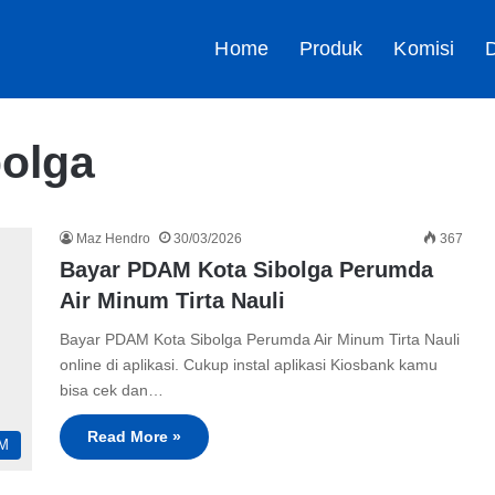
Home
Produk
Komisi
D
bolga
Maz Hendro
30/03/2026
367
Bayar PDAM Kota Sibolga Perumda
Air Minum Tirta Nauli
Bayar PDAM Kota Sibolga Perumda Air Minum Tirta Nauli
online di aplikasi. Cukup instal aplikasi Kiosbank kamu
bisa cek dan…
Read More »
M