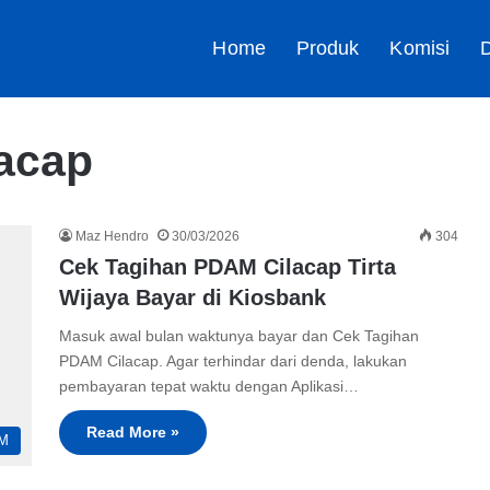
Home
Produk
Komisi
D
lacap
Maz Hendro
30/03/2026
304
Cek Tagihan PDAM Cilacap Tirta
Wijaya Bayar di Kiosbank
Masuk awal bulan waktunya bayar dan Cek Tagihan
PDAM Cilacap. Agar terhindar dari denda, lakukan
pembayaran tepat waktu dengan Aplikasi…
Read More »
M