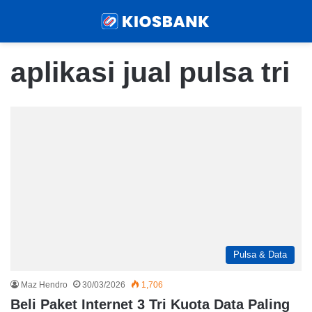
Menu
Sear
aplikasi jual pulsa tri
Pulsa & Data
Maz Hendro
30/03/2026
1,706
Beli Paket Internet 3 Tri Kuota Data Paling