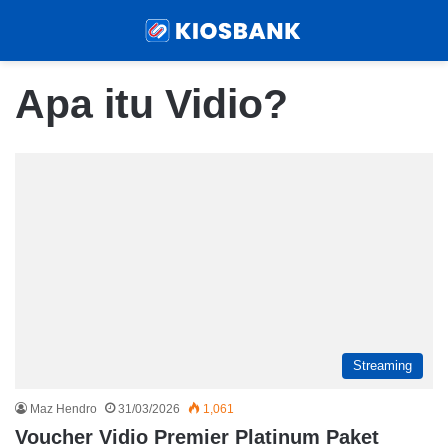
Menu
Sear
Apa itu Vidio?
Streaming
Maz Hendro
31/03/2026
1,061
Voucher Vidio Premier Platinum Paket