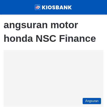
Menu
Sear
angsuran motor
honda NSC Finance
Angsuran