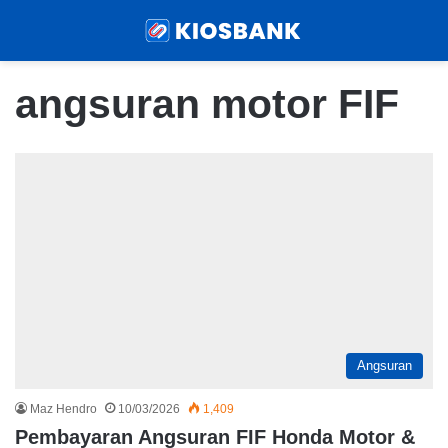
Menu
Sear
angsuran motor FIF
Angsuran
Maz Hendro
10/03/2026
1,409
Pembayaran Angsuran FIF Honda Motor &