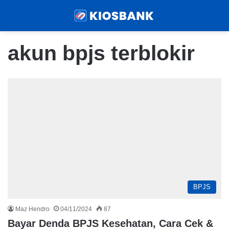
Menu
Sear
akun bpjs terblokir
BPJS
Maz Hendro
04/11/2024
87
Bayar Denda BPJS Kesehatan, Cara Cek &