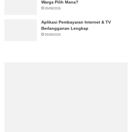
Warga Pilih Mana?
05/08/2026
Aplikasi Pembayaran Internet & TV
Berlangganan Lengkap
05/08/2026