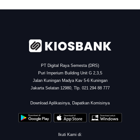
.
PT Digital Raya Semesta (DRS)
Puri Imperium Building Unit G 2,3,5
Jalan Kuningan Madya Kav 5-6 Kuningan
Jakarta Selatan 12980, Tlp. 021 294 88 777
.
Download Aplikasinya, Dapatkan Komisinya
Ikuti Kami di: