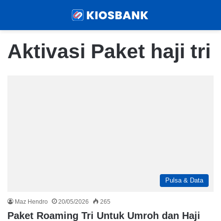
Menu
Sear
Aktivasi Paket haji tri
Pulsa & Data
Maz Hendro
20/05/2026
265
Paket Roaming Tri Untuk Umroh dan Haji