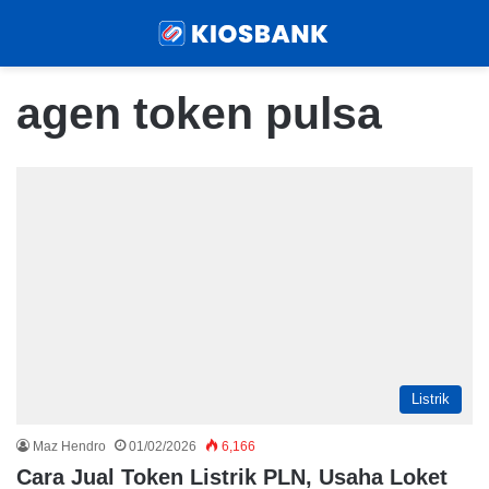
Menu
Sear
agen token pulsa
Listrik
Maz Hendro
01/02/2026
6,166
Cara Jual Token Listrik PLN, Usaha Loket