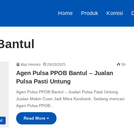
Home
Produk
Komisi
D
 Bantul
Maz Hendro
29/10/2025
59
Agen Pulsa PPOB Bantul – Jualan
Pulsa Pasti Untung
Agen Pulsa PPOB Bantul – Jualan Pulsa Pasti Untung.
Jualan Makin Cuan Jadi Mitra Kiosbank. Sedang mencari
Agen Pulsa PPOB…
Read More »
al