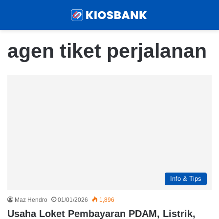
Menu
Sear
agen tiket perjalanan
Info & Tips
Maz Hendro
01/01/2026
1,896
Usaha Loket Pembayaran PDAM, Listrik,