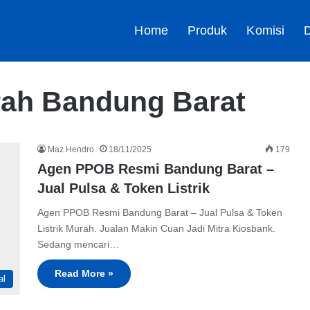
Home
Produk
Komisi
D
rah Bandung Barat
Maz Hendro
18/11/2025
179
Agen PPOB Resmi Bandung Barat –
Jual Pulsa & Token Listrik
Agen PPOB Resmi Bandung Barat – Jual Pulsa & Token
Listrik Murah. Jualan Makin Cuan Jadi Mitra Kiosbank.
Sedang mencari…
Read More »
al