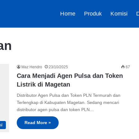
Home
Produk
Komisi
D
an
Maz Hendro
23/10/2025
67
Cara Menjadi Agen Pulsa dan Token
Listrik di Magetan
Distributor Agen Pulsa dan Token PLN Termurah dan
Terlengkap di Kabupaten Magetan. Sedang mencari
distributor agen pulsa dan token PLN…
Read More »
al