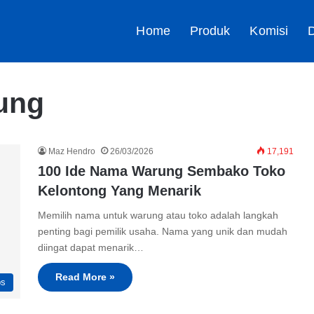
Home
Produk
Komisi
D
ung
Maz Hendro
26/03/2026
17,191
100 Ide Nama Warung Sembako Toko
Kelontong Yang Menarik
Memilih nama untuk warung atau toko adalah langkah
penting bagi pemilik usaha. Nama yang unik dan mudah
diingat dapat menarik…
Read More »
ps