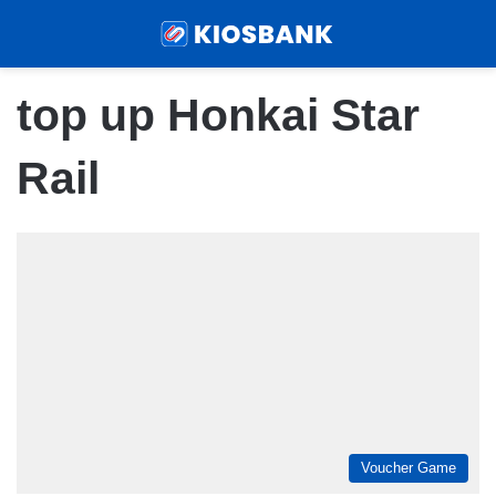
Menu
Sear
top up Honkai Star
Rail
Voucher Game