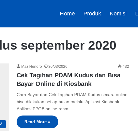
Home
Produk
Komisi
D
us september 2020
Maz Hendro
30/03/2026
432
Cek Tagihan PDAM Kudus dan Bisa
Bayar Online di Kiosbank
Cara Bayar dan Cek Tagihan PDAM Kudus secara online
bisa dilakukan setiap bulan melalui Aplikasi Kiosbank.
Aplikasi PPOB online resmi…
Read More »
M