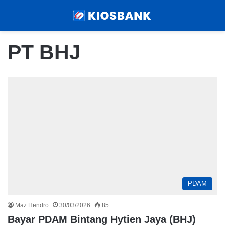
Menu
Sear
PT BHJ
PDAM
Maz Hendro
30/03/2026
85
Bayar PDAM Bintang Hytien Jaya (BHJ)