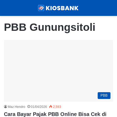
Menu
Sear
PBB Gunungsitoli
PBB
Maz Hendro
01/04/2026
2,593
Cara Bayar Pajak PBB Online Bisa Cek di