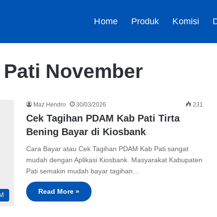
Home
Produk
Komisi
D
 Pati November
Maz Hendro
30/03/2026
231
Cek Tagihan PDAM Kab Pati Tirta
Bening Bayar di Kiosbank
Cara Bayar atau Cek Tagihan PDAM Kab Pati sangat
mudah dengan Aplikasi Kiosbank. Masyarakat Kabupaten
Pati semakin mudah bayar tagihan…
Read More »
M