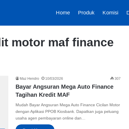
Home
Produk
Komisi
D
it motor maf finance
Maz Hendro
10/03/2026
307
Bayar Angsuran Mega Auto Finance
Tagihan Kredit MAF
Mudah Bayar Angsuran Mega Auto Finance Cicilan Motor
dengan Aplikasi PPOB Kiosbank. Dapatkan juga peluang
usaha agen pembayaran online dan…