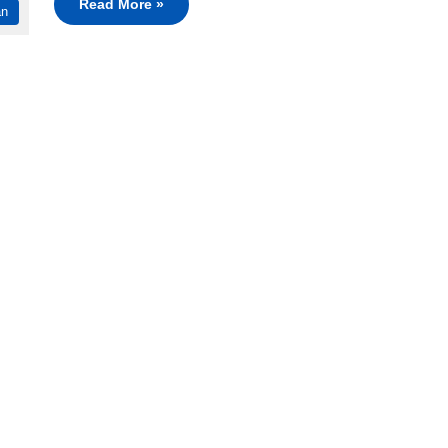
Read More »
an