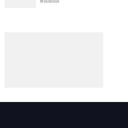
05/08/2026
.