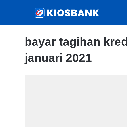
bayar tagihan kred
januari 2021