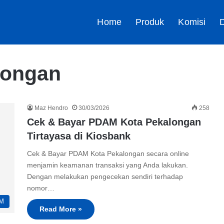
Home
Produk
Komisi
D
longan
Maz Hendro
30/03/2026
258
Cek & Bayar PDAM Kota Pekalongan
Tirtayasa di Kiosbank
Cek & Bayar PDAM Kota Pekalongan secara online
menjamin keamanan transaksi yang Anda lakukan.
Dengan melakukan pengecekan sendiri terhadap
nomor…
M
Read More »