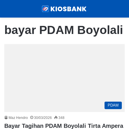
Menu
Sear
bayar PDAM Boyolali
PDAM
Maz Hendro
30/03/2026
348
Bayar Tagihan PDAM Boyolali Tirta Ampera